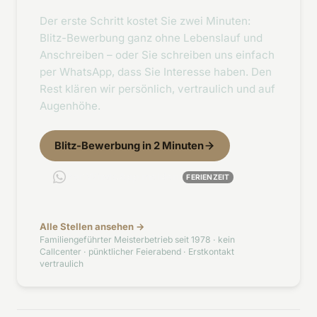
Der erste Schritt kostet Sie zwei Minuten:
Blitz-Bewerbung ganz ohne Lebenslauf und
Anschreiben – oder Sie schreiben uns einfach
per WhatsApp, dass Sie Interesse haben. Den
Rest klären wir persönlich, vertraulich und auf
Augenhöhe.
Blitz-Bewerbung in 2 Minuten
Per WhatsApp melden
FERIENZEIT
Alle Stellen ansehen →
Familiengeführter Meisterbetrieb seit 1978 · kein
Callcenter · pünktlicher Feierabend · Erstkontakt
vertraulich