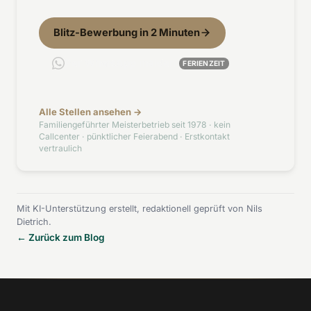
Blitz-Bewerbung in 2 Minuten
Per WhatsApp melden
FERIENZEIT
Alle Stellen ansehen →
Familiengeführter Meisterbetrieb seit 1978 · kein
Callcenter · pünktlicher Feierabend · Erstkontakt
vertraulich
Mit KI-Unterstützung erstellt, redaktionell geprüft von Nils
Dietrich.
← Zurück zum Blog